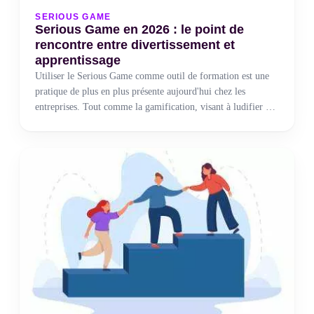
SERIOUS GAME
Serious Game en 2026 : le point de
rencontre entre divertissement et
apprentissage
‍Utiliser le Serious Game comme outil de formation est une
pratique de plus en plus présente aujourd'hui chez les
entreprises. Tout comme la gamification, visant à ludifier des
processus d'intégration ou à accompagner un changement
d'organisation, le Serious Game permet aux entreprises de se
concentrer davantage sur le côté humain de leur gestion des
ressources humaines. Outils modernes et ludiques, héritiers
des jeux vidéos, les serious games s'adaptent pour offrir des
formations professionnelles et motivantes.