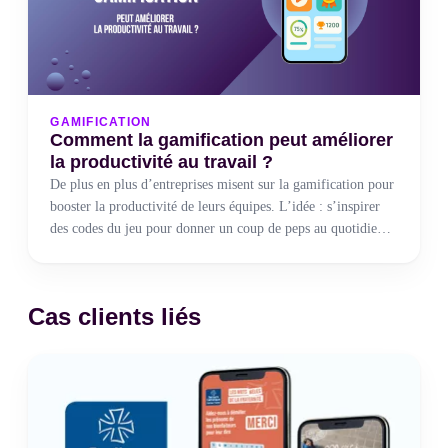
GAMIFICATION
Comment la gamification peut améliorer
la productivité au travail ?
De plus en plus d’entreprises misent sur la gamification pour
booster la productivité de leurs équipes. L’idée : s’inspirer
des codes du jeu pour donner un coup de peps au quotidien,
motiver les équipes et atteindre les objectifs avec le sourire.
Couramment utilisé dans un contexte professionnel, le jeu
devient un vrai levier d’engagement et transforme la manière
Cas clients liés
de manager au quotidien.