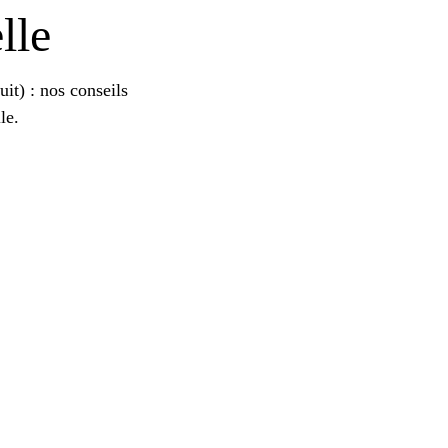
lle
it) : nos conseils
le.