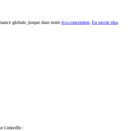
rmance globale, jusque dans notre
éco-conception
.
En savoir plus
ur LinkedIn :