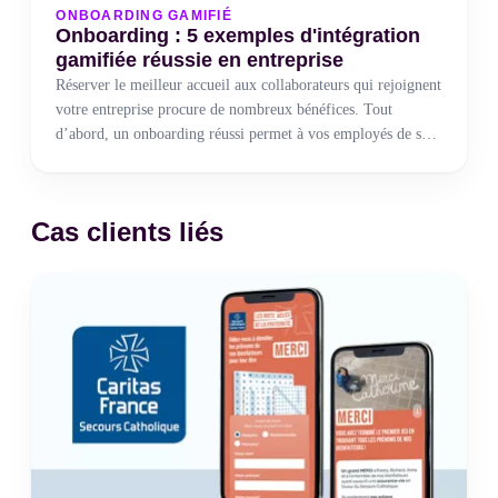
ONBOARDING GAMIFIÉ
Onboarding : 5 exemples d'intégration
gamifiée réussie en entreprise
Réserver le meilleur accueil aux collaborateurs qui rejoignent
votre entreprise procure de nombreux bénéfices. Tout
d’abord, un onboarding réussi permet à vos employés de se
sentir à l’aise le Jour-J. Par ailleurs, un programme
d’intégration bien construit va servir à les initier à la culture
de votre entreprise et les familiariser à votre organisation. De
Cas clients liés
plus, une approche gamifiée basée sur les interactions entre
coéquipiers va créer très rapidement des liens utiles pour la
vie en entreprise. Cette préparation offre les meilleures
conditions possibles lors de la prise de poste de vos salariés.